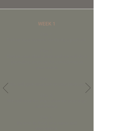
WEEK 1
Day 1:
Define your reasons for doing a podcast.
Day 2:
Define your ideal client and we will do a
journaling exercise for confidence in
your voice.
Day 3:
You will give structure to your podcast.
Day 4:
We will look for inspiration for your logo
and design.
Day 5:
It's time to think of a name and
description.