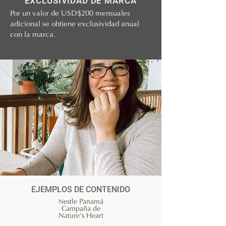
EXCLUSIVIDAD DE MARCA
Por un valor de USD$200 mensuales
adicional se obtiene exclusividad anual
con la marca.
EJEMPLOS DE CONTENIDO
N
estle Panamá
Campaña de
Nature's Heart