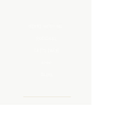
ESSENTIAL OILS
START WITH ME
PODCAST
LET'S TALK
shop
BLOG