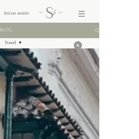
Iniciar sesión
BLOG
Travel
Todas las
entradas
Emprendimiento
Travel
Recetas y
tips
Maternidad
Podcast
Mentalidad
Lifestyle
Coastal