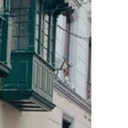
Era
Ayurveda
Holiday
Season