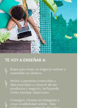
TE VOY A ENSEÑAR A:
Bases para tener un negocio exitoso y
sostenible en Doterra
Invitar a personas (conocidos y
desconocidos) a conocer de tus
productos y negocio, incluyendo
cómo manejar objeciones
Conseguir clientes en Instagram y
crear credibilidad online. Esto