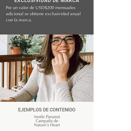
EXCLUSIVIDAD DE MARCA
Por un valor de USD$200 mensuales
adicional se obtiene exclusividad anual
con la marca.
EJEMPLOS DE CONTENIDO
N
estle Panamá
Campaña de
Nature's Heart