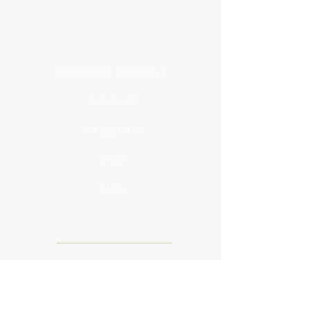
ACEITES ESENCIALES
EMPRENDE CONMIGO
PODCAST
HABLEMOS
SHOP
BLOG